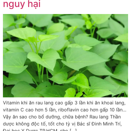
nguy hại
Vitamin khi ăn rau lang cao gấp 3 lần khi ăn khoai lang,
vitamin C cao hơn 5 lần, riboflavin cao hơn gấp 10 lần…
Vậy ăn sao cho bổ dưỡng, chữa bệnh? Rau lang Thần
dược không độc tố, tốt cho tỳ vị Bác sĩ Đinh Minh Trí,
Đại học Y Dược TP.HCM, cho […]