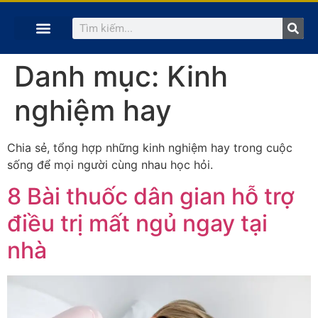
TRANG CHỦ
KHÓA HỌC TRỰC TUYẾN
KINH NGHIỆM HAY
SÁCH HAY
GIẢNG VIÊN
Danh mục:
Kinh
nghiệm hay
Chia sẻ, tổng hợp những kinh nghiệm hay trong cuộc
sống để mọi người cùng nhau học hỏi.
8 Bài thuốc dân gian hỗ trợ
điều trị mất ngủ ngay tại
nhà