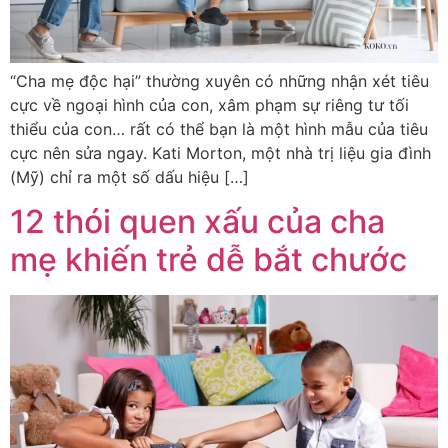
“Cha mẹ độc hại” thường xuyên có những nhận xét tiêu
cực về ngoại hình của con, xâm phạm sự riêng tư tối
thiểu của con… rất có thể bạn là một hình mẫu của tiêu
cực nên sửa ngay. Kati Morton, một nhà trị liệu gia đình
(Mỹ) chỉ ra một số dấu hiệu […]
12 thói quen xấu của cha
mẹ khiến trẻ dễ bắt chước