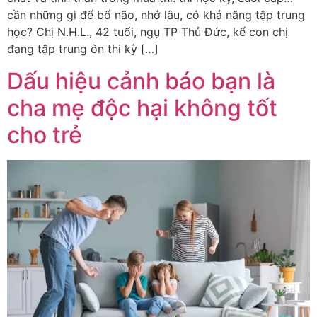
cần những gì để bổ não, nhớ lâu, có khả năng tập trung
học? Chị N.H.L., 42 tuổi, ngụ TP Thủ Đức, kể con chị
đang tập trung ôn thi kỳ […]
Dấu hiệu cảnh báo bạn là
cha mẹ độc hại không tốt
cho trẻ