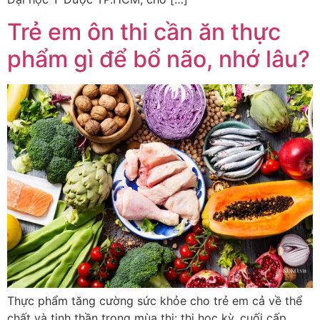
Trẻ em ôn thi cần ăn thực
phẩm gì để bổ não, nhớ lâu?
Thực phẩm tăng cường sức khỏe cho trẻ em cả về thể
chất và tinh thần trong mùa thi: thi học kỳ, cuối cấp…