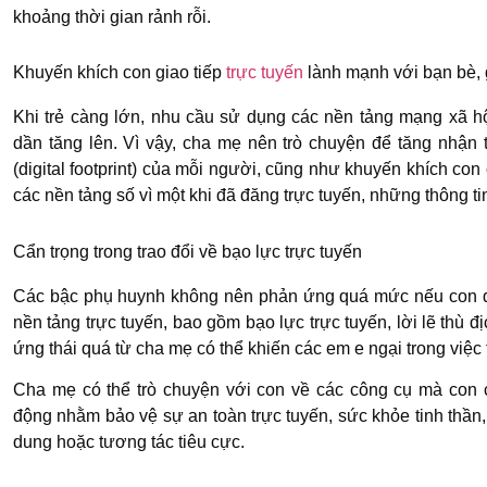
khoảng thời gian rảnh rỗi.
Khuyến khích con giao tiếp
trực tuyến
lành mạnh với bạn bè, 
Khi trẻ càng lớn, nhu cầu sử dụng các nền tảng mạng xã hộ
dần tăng lên. Vì vậy, cha mẹ nên trò chuyện để tăng nhận 
(digital footprint) của mỗi người, cũng như khuyến khích con 
các nền tảng số vì một khi đã đăng trực tuyến, những thông tin 
Cẩn trọng trong trao đổi về bạo lực trực tuyến
Các bậc phụ huynh không nên phản ứng quá mức nếu con đề
nền tảng trực tuyến, bao gồm bạo lực trực tuyến, lời lẽ thù 
ứng thái quá từ cha mẹ có thể khiến các em e ngại trong việc
Cha mẹ có thể trò chuyện với con về các công cụ mà con 
động nhằm bảo vệ sự an toàn trực tuyến, sức khỏe tinh thần, 
dung hoặc tương tác tiêu cực.