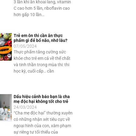
3 lần khi ăn khoai lang, vitamin
C cao hơn 5 lần, riboflavin cao
hơn gấp 10 lần…
Trẻ em ôn thi cần ăn thực
phẩm gì để bổ não, nhớ lâu?
07/05/2024
Thực phẩm tăng cường sức
khỏe cho trẻ em cả về thể chất
và tinh thần trong mùa thi: thi
học kỳ, cuối cấp… cần
Dấu hiệu cảnh báo bạn là cha
mẹ độc hại không tốt cho trẻ
24/03/2024
“Cha mẹ độc hại” thường xuyên
có những nhận xét tiêu cực về
ngoại hình của con, xâm phạm
sự riêng tư tối thiểu của