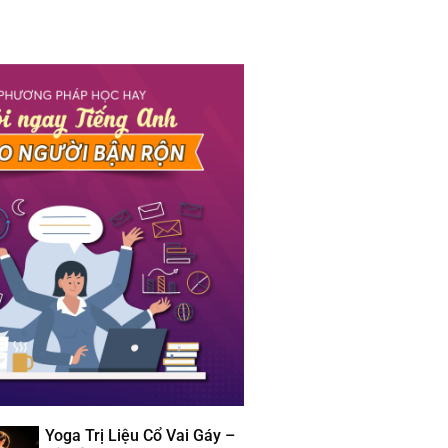
Yoga Trị Liệu Cổ Vai Gáy –