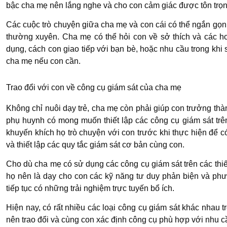
bậc cha mẹ nên lắng nghe và cho con cảm giác được tôn trọng 
Các cuộc trò chuyện giữa cha mẹ và con cái có thể ngắn gọn
thường xuyên. Cha mẹ có thể hỏi con về sở thích và các h
dụng, cách con giao tiếp với bạn bè, hoặc nhu cầu trong khi 
cha mẹ nếu con cần.
Trao đổi với con về công cụ giám sát của cha mẹ
Không chỉ nuôi dạy trẻ, cha mẹ còn phải giúp con trưởng th
phụ huynh có mong muốn thiết lập các công cụ giám sát trên
khuyến khích họ trò chuyện với con trước khi thực hiện để có
và thiết lập các quy tắc giám sát cơ bản cùng con.
Cho dù cha mẹ có sử dụng các công cụ giám sát trên các thiế
họ nên là dạy cho con các kỹ năng tư duy phản biện và phư
tiếp tục có những trải nghiệm trực tuyến bổ ích.
Hiện nay, có rất nhiều các loại công cụ giám sát khác nhau t
nên trao đổi và cùng con xác định công cụ phù hợp với nhu c