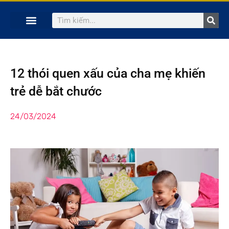
TRANG CHỦ
KHÓA HỌC TRỰC TUYẾN
KINH NGHIỆM HAY
SÁCH HAY
GIẢNG VIÊN
12 thói quen xấu của cha mẹ khiến
trẻ dễ bắt chước
24/03/2024