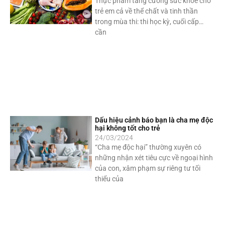
Thực phẩm tăng cường sức khỏe cho
trẻ em cả về thể chất và tinh thần
trong mùa thi: thi học kỳ, cuối cấp…
cần
Dấu hiệu cảnh báo bạn là cha mẹ độc
hại không tốt cho trẻ
24/03/2024
“Cha mẹ độc hại” thường xuyên có
những nhận xét tiêu cực về ngoại hình
của con, xâm phạm sự riêng tư tối
thiểu của