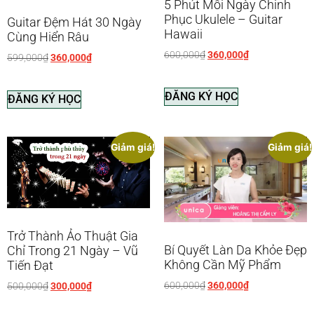
5 Phút Mỗi Ngày Chinh
Phục Ukulele – Guitar
Guitar Đệm Hát 30 Ngày
Hawaii
Cùng Hiển Râu
600,000
₫
360,000
₫
599,000
₫
360,000
₫
ĐĂNG KÝ HỌC
ĐĂNG KÝ HỌC
Giảm giá!
Giảm giá!
Trở Thành Ảo Thuật Gia
Bí Quyết Làn Da Khỏe Đẹp
Chỉ Trong 21 Ngày – Vũ
Không Cần Mỹ Phẩm
Tiến Đạt
600,000
₫
360,000
₫
500,000
₫
300,000
₫