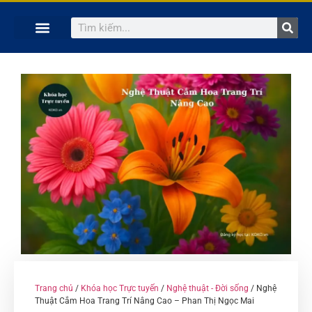
TRANG CHỦ
KHÓA HỌC TRỰC TUYẾN
KINH NGHIỆM HAY
SÁCH HAY
GIẢNG VIÊN
Trang chủ
/
Khóa học Trực tuyến
/
Nghệ thuật - Đời sống
/ Nghệ
Thuật Cắm Hoa Trang Trí Nâng Cao – Phan Thị Ngọc Mai