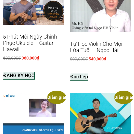
5 Phút Mỗi Ngày Chinh
Phục Ukulele – Guitar
Tự Học Violin Cho Mọi
Hawaii
Lứa Tuổi – Ngọc Hải
600,000
₫
360,000
₫
899,000
₫
540,000
₫
ĐĂNG KÝ HỌC
Đọc tiếp
Giảm giá!
Giảm giá!