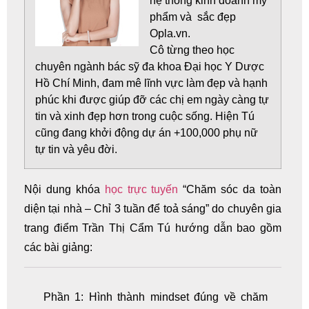
hệ thống kinh doanh mỹ
phẩm và sắc đẹp
Opla.vn.
Cô từng theo học
chuyên ngành bác sỹ đa khoa Đại học Y Dược
Hồ Chí Minh, đam mê lĩnh vực làm đẹp và hạnh
phúc khi được giúp đỡ các chị em ngày càng tự
tin và xinh đẹp hơn trong cuộc sống. Hiện Tú
cũng đang khởi động dự án +100,000 phụ nữ
tự tin và yêu đời.
Nội dung khóa
học trực tuyến
“Chăm sóc da toàn
diện tại nhà – Chỉ 3 tuần để toả sáng” do chuyên gia
trang điểm Trần Thị Cẩm Tú hướng dẫn bao gồm
các bài giảng:
Phần 1: Hình thành mindset đúng về chăm