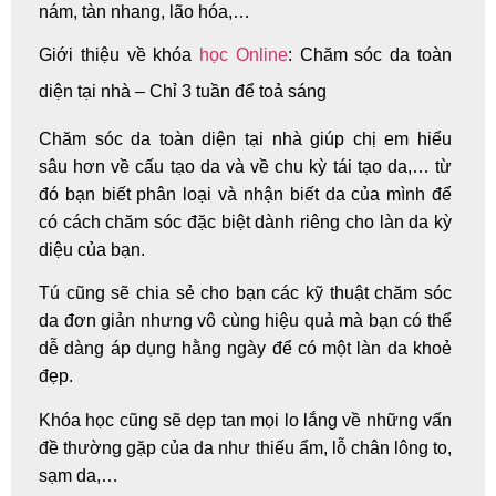
nám, tàn nhang, lão hóa,…
Giới thiệu về khóa
học Online
: Chăm sóc da toàn
diện tại nhà – Chỉ 3 tuần để toả sáng
Chăm sóc da toàn diện tại nhà giúp chị em hiểu
sâu
hơn về cấu tạo da và về chu kỳ tái tạo da
,… từ
đó bạn biết phân loại và nhận biết da của mình để
có cách chăm sóc đặc biệt dành riêng cho làn da kỳ
diệu của bạn.
Tú cũng sẽ chia sẻ cho bạn các
kỹ thuật chăm sóc
da đơn giản
nhưng vô cùng hiệu quả mà bạn có thể
dễ dàng áp dụng hằng ngày để có một làn da khoẻ
đẹp.
Khóa học cũng sẽ
dẹp tan mọi lo lắng về những vấn
đề
thường gặp của da như thiếu ẩm, lỗ chân lông to,
sạm da,…