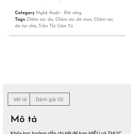
Category
Nghệ thuật - Đời sống
Tags
Chăm sóc da
,
Chăm sóc da mụn
,
Chăm sóc
da tại nhà
,
Trần Thị Cẩm Tú
Mô tả
Đánh giá (0)
Mô tả
Khóa học hướng dẫn chi tiết để bạn HIỂU và THỰC