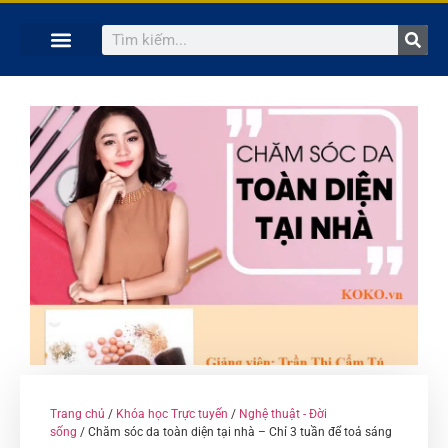
TRANG CHỦ
KHÓA HỌC TRỰC TUYẾN
KINH NGHIỆM HAY
SÁCH HAY
GIẢNG VIÊN
Trang chủ
/
Khóa học Trực tuyến
/
Nghệ thuật - Đời
sống
/ Chăm sóc da toàn diện tại nhà – Chỉ 3 tuần để toả sáng