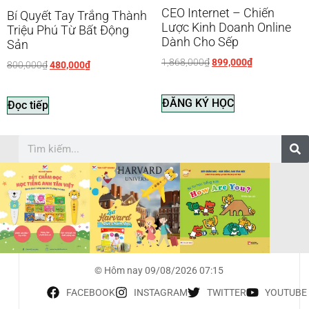
CEO Internet – Chiến
Bí Quyết Tay Trắng Thành
Lược Kinh Doanh Online
Triệu Phú Từ Bất Động
Dành Cho Sếp
Sản
1,868,000
₫
899,000
₫
800,000
₫
480,000
₫
ĐĂNG KÝ HỌC
Đọc tiếp
© Hôm nay 09/08/2026 07:15
FACEBOOK
INSTAGRAM
TWITTER
YOUTUBE