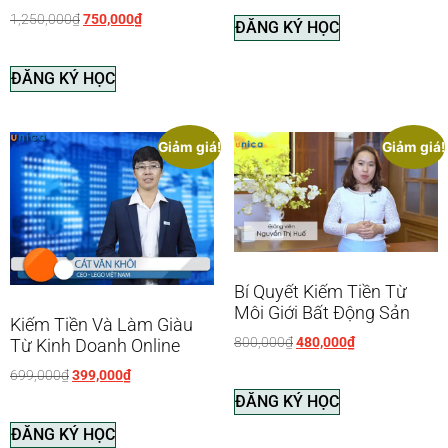
1,250,000
₫
750,000
₫
ĐĂNG KÝ HỌC
ĐĂNG KÝ HỌC
Giảm giá!
Giảm giá!
Bí Quyết Kiếm Tiền Từ
Môi Giới Bất Động Sản
Kiếm Tiền Và Làm Giàu
800,000
₫
480,000
₫
Từ Kinh Doanh Online
699,000
₫
399,000
₫
ĐĂNG KÝ HỌC
ĐĂNG KÝ HỌC