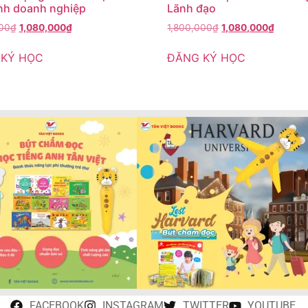
ính doanh nghiệp
Lãnh đạo
000
₫
1,080,000
₫
1,800,000
₫
1,080,000
₫
 KÝ HỌC
ĐĂNG KÝ HỌC
FACEBOOK
INSTAGRAM
TWITTER
YOUTUBE