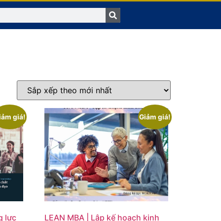
iảm giá!
Giảm giá!
g lực
LEAN MBA | Lập kế hoạch kinh