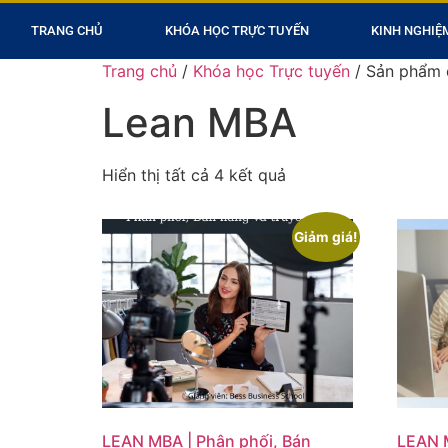
TRANG CHỦ
KHÓA HỌC TRỰC TUYẾN
KINH NGHIỆ
Trang chủ
/
Khóa học Trực tuyến
/ Sản phẩm 
Lean MBA
Hiển thị tất cả 4 kết quả
Giảm giá!
LEAN MBA | Phân phối, Bán
LEAN M