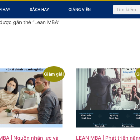
M HAY
SÁCH HAY
GIẢNG VIÊN
được gắn thẻ “Lean MBA”
Giảm giá!
G
BA | Nguồn nhân lực và
LEAN MBA | Phát triển năn