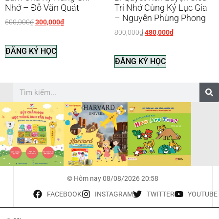
Nhớ – Đỗ Văn Quát
Trí Nhớ Cùng Kỷ Lục Gia
– Nguyễn Phùng Phong
500,000
₫
300,000
₫
800,000
₫
480,000
₫
ĐĂNG KÝ HỌC
ĐĂNG KÝ HỌC
© Hôm nay 08/08/2026 20:58
FACEBOOK
INSTAGRAM
TWITTER
YOUTUBE