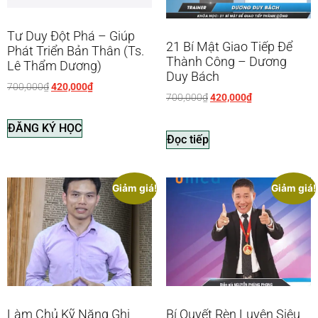
Tư Duy Đột Phá – Giúp
21 Bí Mật Giao Tiếp Để
Phát Triển Bản Thân (Ts.
Thành Công – Dương
Lê Thẩm Dương)
Duy Bách
700,000
₫
420,000
₫
700,000
₫
420,000
₫
ĐĂNG KÝ HỌC
Đọc tiếp
Giảm giá!
Giảm giá!
Làm Chủ Kỹ Năng Ghi
Bí Quyết Rèn Luyện Siêu