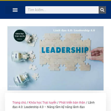
TRANG CHỦ
KHÓA HỌC TRỰC TUYẾN
KINH NGHIỆM HAY
SÁCH HAY
GIẢNG VIÊN
Trang chủ
/
Khóa học Trực tuyến
/
Phát triển bản thân
/ Lãnh
đạo 4.0: Leadership 4.0 – Nâng tầm kỹ năng lãnh đạo