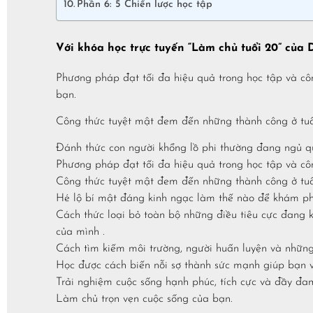
Phần 6: 5 Chiến lược học tập
Với khóa học trực tuyến “Làm chủ tuổi 20” của
Phương pháp đạt tối đa hiệu quả trong học tập và cô
bạn.
Công thức tuyệt mật đem đến những thành công ở tuổi
Đánh thức con người khổng lồ phi thường đang ngủ q
​Phương pháp đạt tối đa hiệu quả trong học tập và côn
Công thức tuyệt mật đem đến những thành công ở tuổi
Hé lộ bí mật đáng kinh ngạc làm thế nào để khám 
Cách thức loại bỏ toàn bộ những điều tiêu cực đang
của mình .
Cách tìm kiếm môi trường, người huấn luyện và những
Học được cách biến nỗi sợ thành sức mạnh giúp bạn v
Trải nghiệm cuộc sống hạnh phúc, tích cực và đầy đ
Làm chủ trọn vẹn cuộc sống của bạn.