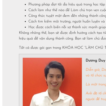
Phương pháp đạt tối đa hiệu quả trong học tập 
Cách làm như thế nào để Làm chủ trọn vẹn cuộ
Công thức tuyệt mật đem đến những thành công ở
Cách tìm kiếm môi trường, người huấn luyện và
Học được cách biến nỗi sợ thành sức mạnh giúp 
Không những thế, bạn sẽ được định hướng cách tạo ti
hiệu quả để vận dụng thành công. Bạn sẽ làm chủ đượ
Tất cả được gói gọn trong KHÓA HỌC “LÀM CHỦ 
Dương Duy
Diễn giả, D
và tổ chức 
Là một trong
Anh đã tổ c
người để tru