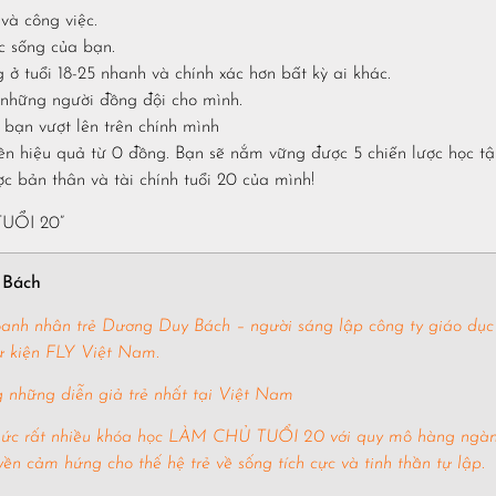
và công việc.
c sống của bạn.
 tuổi 18-25 nhanh và chính xác hơn bất kỳ ai khác.
 những người đồng đội cho mình.
bạn vượt lên trên chính mình
ền hiệu quả từ 0 đồng. Bạn sẽ nắm vững được 5 chiến lược học t
c bản thân và tài chính tuổi 20 của mình!
TUỔI 20”
 Bách
oanh nhân trẻ Dương Duy Bách – người sáng lập công ty giáo dục
sự kiện FLY Việt Nam.
 những diễn giả trẻ nhất tại Việt Nam
hức rất nhiều khóa học LÀM CHỦ TUỔI 20 với quy mô hàng ngà
yền cảm hứng cho thế hệ trẻ về sống tích cực và tinh thần tự lập.