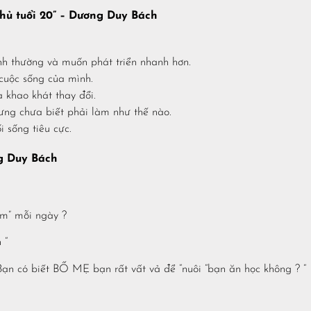
hủ tuổi 20” – Dương Duy Bách
nh thường và muốn phát triển nhanh hơn.
cuộc sống của mình.
 khao khát thay đổi.
ng chưa biết phải làm như thế nào.
i sống tiêu cực.
ng Duy Bách
m” mỗi ngày ?
 “
“Bạn có biết BỐ MẸ bạn rất vất vả để “nuôi “bạn ăn học không ? “