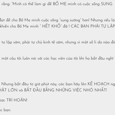
nh rằng: “Mình có thể làm gì để BỐ MẸ mình có cuộc sống SUNG
 đạt để cho Bố Mẹ mình cuộc sống “sung sướng” hơn! Nhưng nếu l
 là khiến cho Bố Mẹ mình “ HẾT KHỔ” đã ! CÁC BẠN PHẢI TỰ LẬP
 tự lập sớm, phải tự chủ kinh tế sớm, nhưng vì một số lí do nào đ
i một câu tôi luôn nói với các học viên của tôi khi họ bắt đầu nghĩ
ợc! Nhưng bắt đầu từ giờ phút này, các bạn hãy lên KẾ HOẠCH n
tiêu THẬT LỚN và BẮT ĐẦU BẰNG NHỮNG VIỆC NHỎ NHẤT!
ược TRÌ HOÃN!
ác bạn.