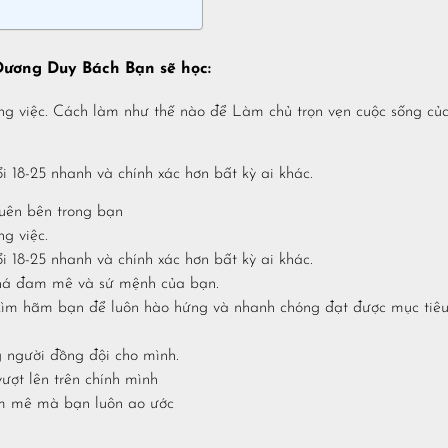
 Dương Duy Bách Bạn sẽ học:
ng việc. Cách làm như thế nào để Làm chủ trọn vẹn cuộc sống củ
 18-25 nhanh và chính xác hơn bất kỳ ai khác.
uên bên trong bạn
g việc.
 18-25 nhanh và chính xác hơn bất kỳ ai khác.
phá đam mê và sứ mệnh của bạn.
 kìm hãm bạn để luôn hào hứng và nhanh chóng đạt được mục tiê
 người đồng đội cho mình.
ượt lên trên chính mình
am mê mà bạn luôn ao ước