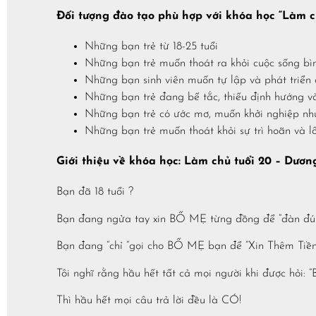
Đối tượng đào tạo phù hợp với khóa học “Làm c
​Những bạn trẻ từ 18-25 tuổi
Những bạn trẻ muốn thoát ra khỏi cuộc sống bì
Những bạn sinh viên muốn tự lập và phát triển 
Những bạn trẻ đang bế tắc, thiếu định hướng và
Những bạn trẻ có ước mơ, muốn khởi nghiệp như
Những bạn trẻ muốn thoát khỏi sự trì hoãn và lố
Giới thiệu về khóa học: Làm chủ tuổi 20 – Dươ
Bạn đã 18 tuổi ?
Bạn đang ngửa tay xin BỐ MẸ từng đồng để “đàn đú
Bạn đang “chỉ “gọi cho BỐ MẸ bạn để “Xin Thêm Tiền
Tôi nghĩ rằng hầu hết tất cả mọi người khi được hỏi: 
Thì hầu hết mọi câu trả lời đều là CÓ!