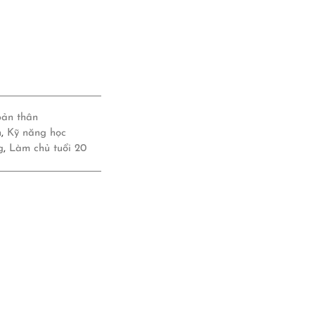
bản thân
h
,
Kỹ năng học
g
,
Làm chủ tuổi 20