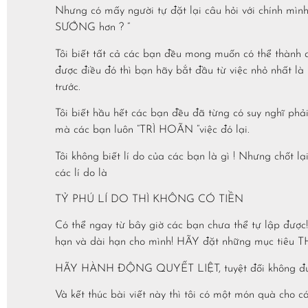
Nhưng có mấy người tự đặt lại câu hỏi với chính mì
SƯỚNG hơn ? “
Tôi biết tất cả các bạn đều mong muốn có thể thành
được điều đó thì bạn hãy bắt đầu từ việc nhỏ nhất
trước.
Tôi biết hầu hết các bạn đều đã từng có suy nghĩ phải
mà các bạn luôn “TRÌ HOÃN “việc đó lại.
Tôi không biết lí do của các bạn là gì ! Nhưng chốt lạ
các lí do là
TỶ PHÚ LÍ DO THÌ KHÔNG CÓ TIỀN
Có thể ngay từ bây giờ các bạn chưa thể tự lập đư
hạn và dài hạn cho mình! HÃY đặt những mục 
HÃY HÀNH ĐỘNG QUYẾT LIỆT, tuyệt đối không đ
Và kết thúc bài viết này thì tôi có một món quà cho c