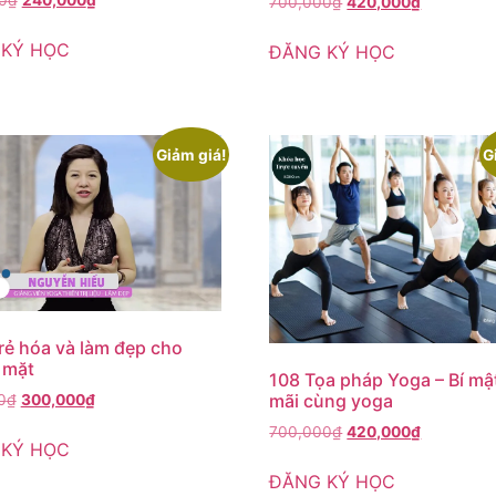
700,000
₫
420,000
₫
 KÝ HỌC
ĐĂNG KÝ HỌC
Giảm giá!
G
rẻ hóa và làm đẹp cho
 mặt
108 Tọa pháp Yoga – Bí mật
mãi cùng yoga
0
₫
300,000
₫
700,000
₫
420,000
₫
 KÝ HỌC
ĐĂNG KÝ HỌC