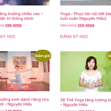
ăng trưởng chiều cao –
Yoga – Phục hồi nội tiết ké
riển trí thông minh
tuổi xuân (Nguyễn Hiếu)
0
₫
299,400
₫
599,000
₫
359,400
₫
 KÝ HỌC
ĐĂNG KÝ HỌC
Giảm giá!
G
ưỡng sinh dành riêng cho
36 Thế Yoga tăng cường si
ới – Nguyễn Hiếu
– Nguyễn Hiếu
0
₫
240,000
₫