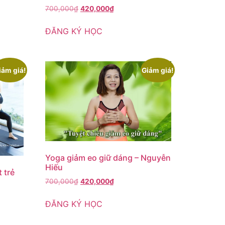
700,000
₫
420,000
₫
ĐĂNG KÝ HỌC
iảm giá!
Giảm giá!
Yoga giảm eo giữ dáng – Nguyễn
Hiếu
 trẻ
700,000
₫
420,000
₫
ĐĂNG KÝ HỌC