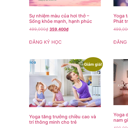
Sự nhiệm màu của hơi thở –
Yoga t
Sống khỏe mạnh, hạnh phúc
Phát t
499,000
₫
359,400
₫
499,00
ĐĂNG KÝ HỌC
ĐĂNG
Giảm giá!
Yoga d
Yoga tăng trưởng chiều cao và
nam gi
trí thông minh cho trẻ
400,00