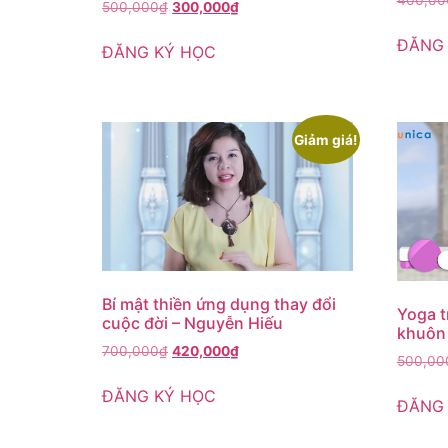
500,000
₫
300,000
₫
ĐĂNG
ĐĂNG KÝ HỌC
Giảm giá!
Bí mật thiền ứng dụng thay đổi
Yoga t
cuộc đời – Nguyễn Hiếu
khuôn
700,000
₫
420,000
₫
500,00
ĐĂNG KÝ HỌC
ĐĂNG