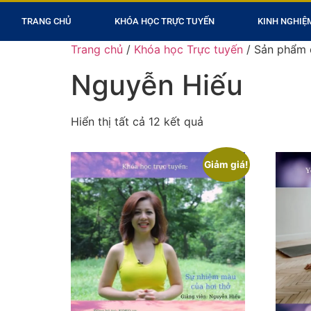
TRANG CHỦ
KHÓA HỌC TRỰC TUYẾN
KINH NGHIỆ
Trang chủ
/
Khóa học Trực tuyến
/ Sản phẩm 
Nguyễn Hiếu
Hiển thị tất cả 12 kết quả
Giảm giá!