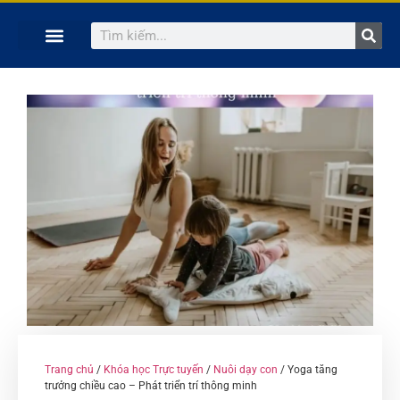
TRANG CHỦ
KHÓA HỌC TRỰC TUYẾN
KINH NGHIỆM HAY
SÁCH HAY
GIẢNG VIÊN
Trang chủ
/
Khóa học Trực tuyến
/
Nuôi dạy con
/ Yoga tăng
trưởng chiều cao – Phát triển trí thông minh