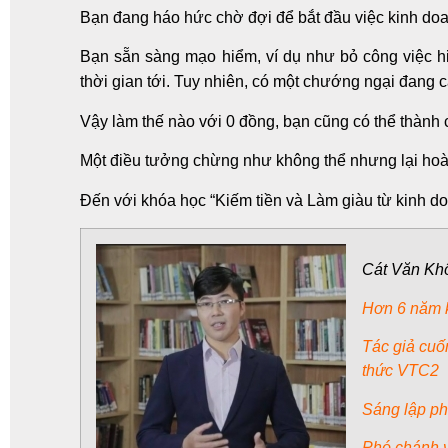
Bạn đang háo hức chờ đợi để bắt đầu việc kinh doa
Bạn sẵn sàng mạo hiểm, ví dụ như bỏ công việc hi
thời gian tới. Tuy nhiên, có một chướng ngại đang c
Vậy
làm thế nào với 0 đồng
, bạn cũng có thể thành
Một điều tưởng chừng như không thể nhưng lại hoàn
Đến với khóa học “Kiếm tiền và Làm giàu từ kinh d
Cát Văn Kh
Hơn 6 năm k
Tác giả cu
thức VTC2
Sáng lập p
Phó chánh 