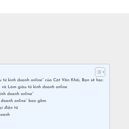
 từ kinh doanh online” của Cát Văn Khôi, Bạn sẽ học:
n và Làm giàu từ kinh doanh online
inh doanh online”
 doanh online” bao gồm:
i điện tử
doanh