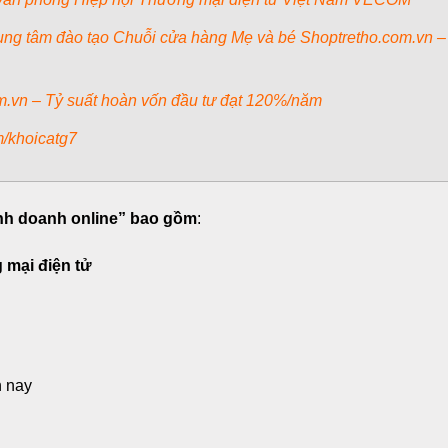
ung tâm đào tạo Chuỗi cửa hàng Mẹ và bé Shoptretho.com.vn –
m.vn – Tỷ suất hoàn vốn đầu tư đạt 120%/năm
m/khoicatg7
inh doanh online” bao gồm
:
 mại điện tử
n nay