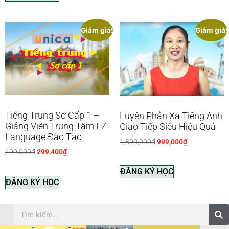
Giảm giá!
Giảm giá!
Tiếng Trung Sơ Cấp 1 –
Luyện Phản Xạ Tiếng Anh
Giảng Viên Trung Tâm EZ
Giao Tiếp Siêu Hiệu Quả
Language Đào Tạo
1,890,000
₫
999,000
₫
499,000
₫
299,400
₫
ĐĂNG KÝ HỌC
ĐĂNG KÝ HỌC