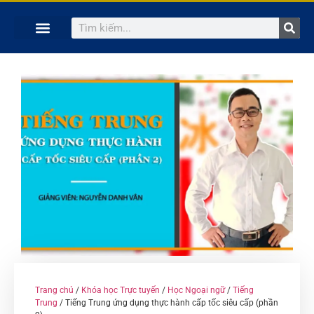
TRANG CHỦ
KHÓA HỌC TRỰC TUYẾN
KINH NGHIỆM HAY
SÁCH HAY
GIẢNG VIÊN
Trang chủ
/
Khóa học Trực tuyến
/
Học Ngoại ngữ
/
Tiếng
Trung
/ Tiếng Trung ứng dụng thực hành cấp tốc siêu cấp (phần