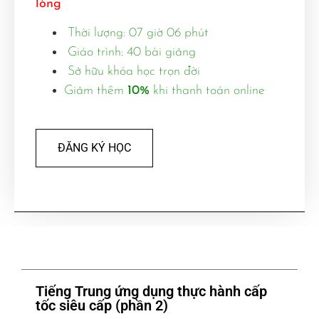
lòng
Thời lượng: 07 giờ 06 phút
Giáo trình: 40 bài giảng
Sở hữu khóa học trọn đời
Giảm thêm
10%
khi thanh toán online
ĐĂNG KÝ HỌC
Tiếng Trung ứng dụng thực hành cấp
tốc siêu cấp (phần 2)