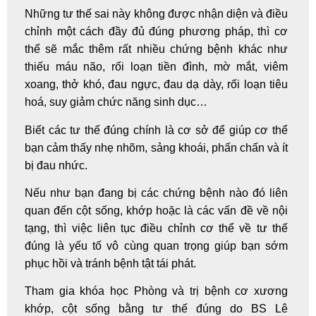
Những tư thế sai này không được nhận diện và điều
chỉnh một cách đầy đủ đúng phương pháp, thì cơ
thể sẽ mắc thêm rất nhiều chứng bệnh khác như
thiếu máu não, rối loạn tiền đình, mờ mắt, viêm
xoang, thở khó, đau ngực, đau dạ dày, rối loạn tiêu
hoá, suy giảm chức năng sinh dục…
Biết các tư thế đúng chính là cơ sở để giúp cơ thể
bạn cảm thấy nhẹ nhõm, sảng khoái, phấn chấn và ít
bị đau nhức.
Nếu như bạn đang bị các chứng bệnh nào đó liên
quan đến
cột sống
, khớp hoặc là các vấn đề về nội
tạng, thì việc liên tục điều chỉnh cơ thể về tư thế
đúng là yếu tố vô cùng quan trọng giúp bạn sớm
phục hồi và tránh bệnh tật tái phát.
Tham gia khóa học
Phòng và trị bệnh cơ xương
khớp,
cột sống
bằng tư thế đúng
do
BS Lê