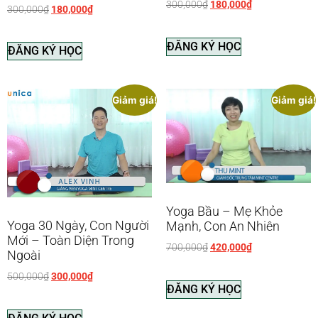
300,000
₫
180,000
₫
300,000
₫
180,000
₫
ĐĂNG KÝ HỌC
ĐĂNG KÝ HỌC
Giảm giá!
Giảm giá!
Yoga Bầu – Mẹ Khỏe
Yoga 30 Ngày, Con Người
Mạnh, Con An Nhiên
Mới – Toàn Diện Trong
700,000
₫
420,000
₫
Ngoài
500,000
₫
300,000
₫
ĐĂNG KÝ HỌC