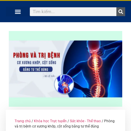
TRANG CHỦ
KHÓA HỌC TRỰC TUYẾN
KINH NGHIỆM HAY
SÁCH HAY
GIẢNG VIÊN
Trang chủ
/
Khóa học Trực tuyến
/
Sức khỏe - Thể thao
/ Phòng
và trị bệnh cơ xương khớp, cột sống bằng tư thế đúng