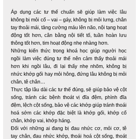
Áp dụng các tư thế chuẩn sẽ giúp làm việc lâu
không
bị mỏi cổ
– vai – gáy, không
bị mỏi lưng
, chân
tay thoải mái, tăng cường máu lên não, nội tạng hoạt
động tốt hơn, cân bằng nội tiết tố, tuần hoàn lưu
thông tốt hơn, tim hoạt động nhẹ nhàng hơn.
Những kiến thức trong khoá học giúp người học
ngồi làm việc đúng tư thế nên cảm thấy thoải mái
hơn khi ngồi lâu, đi lại thấy nhẹ nhõm, không bị
nhức khớp gối hay mỏi hông, đứng lâu không bị mỏi
chân, tê chân…
Thực tập lâu dài các tư thế đúng, sẽ giúp bảo vệ cột
sống, tránh các bệnh thoát vị đĩa đệm, phình đĩa
đệm, lệch cột sống, bảo vệ các khớp giúp tránh thoái
hoá sớm các khớp đặc biệt là khớp gối, khớp cổ
chân, khớp vai, khớp háng.
Đối với những ai đang bị đau nhức cơ, mỏi cơ, tê
tay chân, đau nhức khớp,
thoái hoá cột sống
, thoát