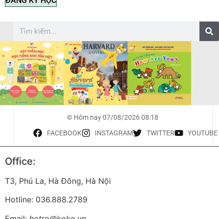
ĐĂNG KÝ HỌC
© Hôm nay 07/08/2026 08:18
FACEBOOK
INSTAGRAM
TWITTER
YOUTUBE
Office:
T3, Phú La, Hà Đông, Hà Nội
Hotline: 036.888.2789
Email:
hotro@koko.vn