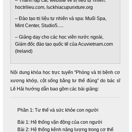
– Thành lập các website về trị liệu tự nhiên:
hoctrilieu.com, luckhiacupunxture.org
– Đào tạo trị liệu tự nhiên và spa: Muối Spa,
Mint Center, Studio5….
– Giảng dạy cho các học viên nước ngoài,
Giám đốc đào tạo quốc tế của Acuvietnam.com
(Ireland)
Nội dung khóa
học trực tuyến
“Phòng và trị bệnh cơ
xương khớp,
cột sống
bằng tư thế đúng” do bác sĩ
Lê Hải hướng dẫn bao gồm các bài giảng:
Phần 1: Tư thế và sức khỏe con người
Bài 1: Hệ thống vận động của con người
Bài 2: Hệ thống kênh năng lượng trong cơ thể