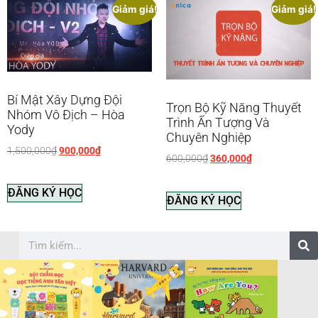
Giảm giá!
Giảm giá!
Bí Mật Xây Dựng Đội
Trọn Bộ Kỹ Năng Thuyết
Nhóm Vô Địch – Hòa
Trình Ấn Tượng Và
Yody
Chuyên Nghiệp
1,500,000
₫
900,000
₫
600,000
₫
360,000
₫
ĐĂNG KÝ HỌC
ĐĂNG KÝ HỌC