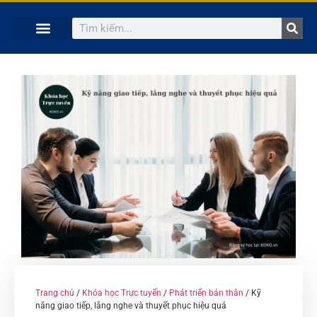
TRANG CHỦ
KHÓA HỌC TRỰC TUYẾN
KINH NGHIỆM HAY
SÁCH HAY
GIẢNG VIÊN
Trang chủ
/
Khóa học Trực tuyến
/
Phát triển bản thân
/ Kỹ
năng giao tiếp, lắng nghe và thuyết phục hiệu quả