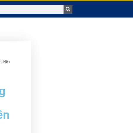
ọc Nền
g
ên