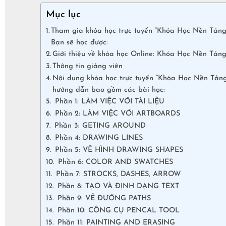
Mục lục
Tham gia khóa học trực tuyến “Khóa Học Nền Tảng
Bạn sẽ học được:
Giới thiệu về khóa học Online: Khóa Học Nền Tảng
Thông tin giảng viên
Nội dung khóa học trực tuyến “Khóa Học Nền Tảng
hướng dẫn bao gồm các bài học:
Phần 1: LÀM VIỆC VỚI TÀI LIỆU
Phần 2: LÀM VIỆC VỚI ARTBOARDS
Phần 3: GETING AROUND
Phần 4: DRAWING LINES
Phần 5: VẼ HÌNH DRAWING SHAPES
Phần 6: COLOR AND SWATCHES
Phần 7: STROCKS, DASHES, ARROW
Phần 8: TẠO VÀ ĐỊNH DẠNG TEXT
Phần 9: VẼ ĐƯỜNG PATHS
Phần 10: CÔNG CỤ PENCAL TOOL
Phần 11: PAINTING AND ERASING