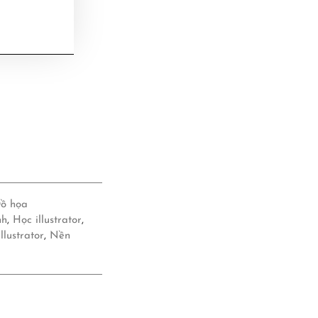
Đồ họa
nh
,
Học illustrator
,
lustrator
,
Nền