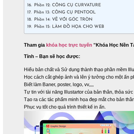
Phần 12: CÔNG CỤ CURVATURE
Phần 13: CÔNG CỤ PENTOOL
Phần 14: VẼ VỚI GÓC TRÒN
Phần 15: LÀM ĐỒ HỌA CHO WEB
Tham gia
khóa học trực tuyến
“Khóa Học Nền Tả
Tỉnh – Bạn sẽ học được:
Hiểu bản chất và Sử dụng thành thạo phần mềm Illus
Học cách cắt ghép ảnh và lên ý tưởng cho một ấn p
Biết làm Baner, poster, logo, vv,,,,
Tự tin với tài năng Illustartor của bản thân, thỏa sứ
Tạo ra các tác phẩm minh họa đẹp mắt cho bản thân
Phục vụ tốt cho quá trình thiết kế in ấn.