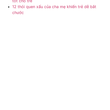
tốt cho trẻ
12 thói quen xấu của cha mẹ khiến trẻ dễ bắt
chước