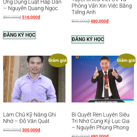
Ứng Dụng Luật Hấp Dẫn
Phỏng Vấn Xin Việc Bằng
– Nguyễn Quang Ngọc
Tiếng Anh
860,000
₫
516,000
₫
800,000
₫
480,000
₫
ĐĂNG KÝ HỌC
ĐĂNG KÝ HỌC
Giảm giá!
Giảm giá!
Làm Chủ Kỹ Năng Ghi
Bí Quyết Rèn Luyện Siêu
Nhớ – Đỗ Văn Quát
Trí Nhớ Cùng Kỷ Lục Gia
– Nguyễn Phùng Phong
500,000
₫
300,000
₫
800,000
₫
480,000
₫