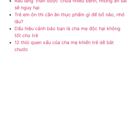
Rau lang ‘thần dược’ chữa nhiều bệnh, nhưng ăn sai
sẽ nguy hại
Trẻ em ôn thi cần ăn thực phẩm gì để bổ não, nhớ
lâu?
Dấu hiệu cảnh báo bạn là cha mẹ độc hại không
tốt cho trẻ
12 thói quen xấu của cha mẹ khiến trẻ dễ bắt
chước