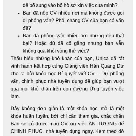
để bổ sung vào bộ hồ sơ xin việc của mình?
Bạn đã nộp CV nhiều nơi mà không được gọi
đi phỏng vấn? Phải chăng CV của bạn có vấn
đề?
Bạn đã phỏng vấn nhiều nơi nhưng đều thất
bại? Hoặc dù đã cố gắng nhưng bạn vẫn
không qua khỏi vòng thử việc?
Thấu hiểu những khó khăn của bạn, Unica đã rất
vinh hạnh kết hợp cùng Giảng viên Hán Quang Dự
cho ra đời khóa học
Bí quyết viết CV
– Dự phỏng
vấn, chinh phục nhà tuyển dụng để giúp bạn vượt
qua mọi khó khăn trên con đường Ứng tuyển việc
làm.
Đây không đơn giản là một khóa học, mà là một
khóa huấn luyện, bởi chỉ cần tham gia, chắc chắn
Bạn sẽ có được
mẫu CV
xin việc ẤN TƯỢNG để
CHINH PHỤC nhà tuyển dụng ngay. Kèm theo đó