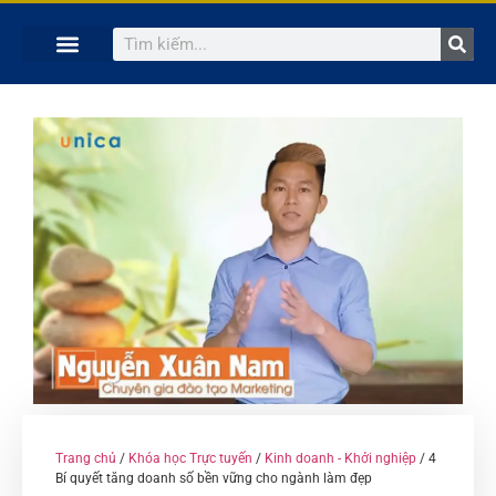
TRANG CHỦ
KHÓA HỌC TRỰC TUYẾN
KINH NGHIỆM HAY
SÁCH HAY
GIẢNG VIÊN
Trang chủ
/
Khóa học Trực tuyến
/
Kinh doanh - Khởi nghiệp
/ 4
Bí quyết tăng doanh số bền vững cho ngành làm đẹp