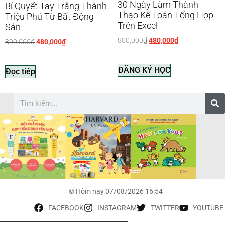
30 Ngày Làm Thành
Bí Quyết Tay Trắng Thành
Thạo Kế Toán Tổng Hợp
Triệu Phú Từ Bất Động
Trên Excel
Sản
800,000
₫
480,000
₫
800,000
₫
480,000
₫
ĐĂNG KÝ HỌC
Đọc tiếp
© Hôm nay 07/08/2026 16:54
FACEBOOK
INSTAGRAM
TWITTER
YOUTUBE