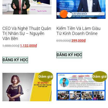
CEO Và Nghệ Thuật Quản
Kiếm Tiền Và Làm Giàu
Trị Nhân Sự – Nguyễn
Từ Kinh Doanh Online
Văn Bền
699,000
₫
399,000
₫
1,888,000
₫
1,132,000
₫
ĐĂNG KÝ HỌC
ĐĂNG KÝ HỌC
Giảm giá!
Giảm giá!