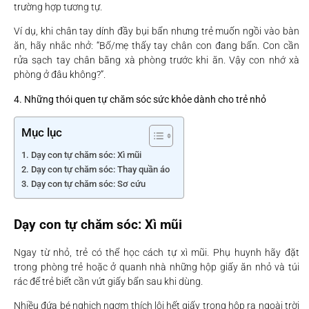
trường hợp tương tự.
Ví dụ, khi chân tay dính đầy bụi bẩn nhưng trẻ muốn ngồi vào bàn
ăn, hãy nhắc nhở: “Bố/mẹ thấy tay chân con đang bẩn. Con cần
rửa sạch tay chân bằng xà phòng trước khi ăn. Vậy con nhớ xà
phòng ở đâu không?”.
4. Những thói quen tự chăm sóc sức khỏe dành cho trẻ nhỏ
Mục lục
Dạy con tự chăm sóc: Xì mũi
Dạy con tự chăm sóc: Thay quần áo
Dạy con tự chăm sóc: Sơ cứu
Dạy con tự chăm sóc: Xì mũi
Ngay từ nhỏ, trẻ có thể học cách tự xì mũi. Phụ huynh hãy đặt
trong phòng trẻ hoặc ở quanh nhà những hộp giấy ăn nhỏ và túi
rác để trẻ biết cần vứt giấy bẩn sau khi dùng.
Nhiều đứa bé nghịch ngợm thích lôi hết giấy trong hộp ra ngoài trời