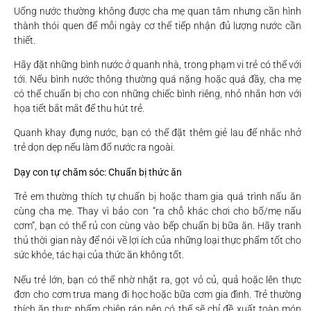
Uống nước thường không được cha mẹ quan tâm nhưng cần hình
thành thói quen để mỗi ngày cơ thể tiếp nhận đủ lượng nước cần
thiết.
Hãy đặt những bình nước ở quanh nhà, trong phạm vi trẻ có thể với
tới. Nếu bình nước thông thường quá nặng hoặc quá đầy, cha mẹ
có thể chuẩn bị cho con những chiếc bình riêng, nhỏ nhắn hơn với
họa tiết bắt mắt để thu hút trẻ.
Quanh khay đựng nước, bạn có thể đặt thêm giẻ lau để nhắc nhở
trẻ dọn dẹp nếu làm đổ nước ra ngoài.
Dạy con tự chăm sóc: Chuẩn bị thức ăn
Trẻ em thường thích tự chuẩn bị hoặc tham gia quá trình nấu ăn
cùng cha mẹ. Thay vì bảo con “ra chỗ khác chơi cho bố/mẹ nấu
cơm”, bạn có thể rủ con cùng vào bếp chuẩn bị bữa ăn. Hãy tranh
thủ thời gian này để nói về lợi ích của những loại thực phẩm tốt cho
sức khỏe, tác hại của thức ăn không tốt.
Nếu trẻ lớn, bạn có thể nhờ nhặt ra, gọt vỏ củ, quả hoặc lên thực
đơn cho cơm trưa mang đi học hoặc bữa cơm gia đình. Trẻ thường
thích ăn thực phẩm chiên rán nên có thể sẽ chỉ đề xuất toàn món