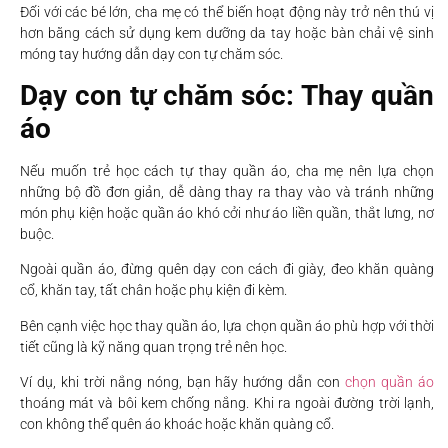
Đối với các bé lớn, cha mẹ có thể biến hoạt động này trở nên thú vị
hơn bằng cách sử dụng kem dưỡng da tay hoặc bàn chải vệ sinh
móng tay hướng dẫn dạy con tự chăm sóc.
Dạy con tự chăm sóc: Thay quần
áo
Nếu muốn trẻ học cách tự thay quần áo, cha mẹ nên lựa chọn
những bộ đồ đơn giản, dễ dàng thay ra thay vào và tránh những
món phụ kiện hoặc quần áo khó cởi như áo liền quần, thắt lưng, nơ
buộc.
Ngoài quần áo, đừng quên dạy con cách đi giày, đeo khăn quàng
cổ, khăn tay, tất chân hoặc phụ kiện đi kèm.
Bên cạnh việc học thay quần áo, lựa chọn quần áo phù hợp với thời
tiết cũng là kỹ năng quan trọng trẻ nên học.
Ví dụ, khi trời nắng nóng, bạn hãy hướng dẫn con
chọn quần áo
thoáng mát và bôi kem chống nắng. Khi ra ngoài đường trời lạnh,
con không thể quên áo khoác hoặc khăn quàng cổ.