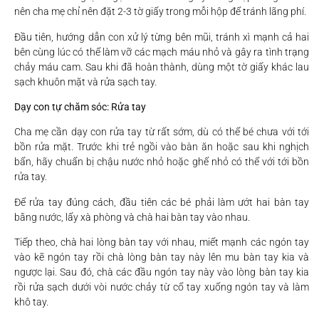
nên cha mẹ chỉ nên đặt 2-3 tờ giấy trong mỗi hộp để tránh lãng phí.
Đầu tiên, hướng dẫn con xử lý từng bên mũi, tránh xì mạnh cả hai
bên cùng lúc có thể làm vỡ các mạch máu nhỏ và gây ra tình trạng
chảy máu cam. Sau khi đã hoàn thành, dùng một tờ giấy khác lau
sạch khuôn mặt và rửa sạch tay.
Dạy con tự chăm sóc: Rửa tay
Cha mẹ cần dạy con rửa tay từ rất sớm, dù có thể bé chưa với tới
bồn rửa mặt. Trước khi trẻ ngồi vào bàn ăn hoặc sau khi nghịch
bẩn, hãy chuẩn bị chậu nước nhỏ hoặc ghế nhỏ có thể với tới bồn
rửa tay.
Để rửa tay đúng cách, đầu tiên các bé phải làm ướt hai bàn tay
bằng nước, lấy xà phòng và chà hai bàn tay vào nhau.
Tiếp theo, chà hai lòng bàn tay với nhau, miết mạnh các ngón tay
vào kẽ ngón tay rồi chà lòng bàn tay này lên mu bàn tay kia và
ngược lại. Sau đó, chà các đầu ngón tay này vào lòng bàn tay kia
rồi rửa sạch dưới vòi nước chảy từ cổ tay xuống ngón tay và làm
khô tay.