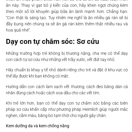
ăn này. Thay vì gạt bỏ ý kiến của con, hãy khen ngợi chúng kèm
theo một số lời khuyên giúp bữa ăn lành mạnh hơn. Chẳng hạn:
“Con thật là sáng tạo. Tuy nhiên mẹ nghĩ là ăn nhiều gà rán sẽ bị
đầy bụng nên chúng ta sẽ ăn gà rán kèm thêm thật nhiều rau và
hoa quả nhé”.
Dạy con tự chăm sóc: Sơ cứu
Những trường hợp trẻ không bị thương nặng, cha mẹ có thể dạy
con cách tự sơ cứu như những vết trầy xước, vết đứt tay nhỏ.
Hãy chuẩn bị khay y tế nhỏ dành riêng cho trẻ và đặt ở khu vực có
thể lấy được khi bạn không có mặt.
Hướng dẫn con cách làm sạch vết thương, cách đeo băng dán cá
nhân đúng cách hoặc cách xoa dầu cho các vết tím.
Khi trẻ lớn hơn, bạn có thể dạy con tự chăm sóc bằng các biện
pháp sơ cứu khẩn cấp như phương pháp Heimlich giúp người mắc
nghẹn, cầm máu, băng bó tạm thời cho người gãy chân.
Kem dưỡng da và kem chống nắng