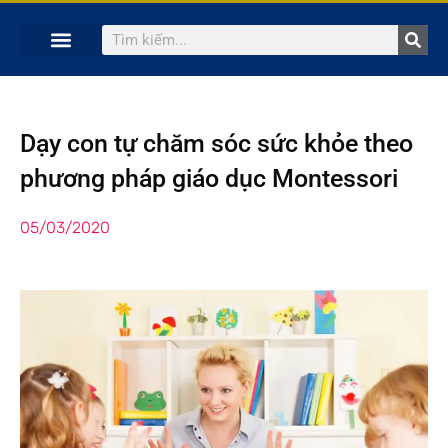
TRANG CHỦ
KHÓA HỌC TRỰC TUYẾN
KINH NGHIỆM HAY
SÁCH HAY
GIẢNG VIÊN
Dạy con tự chăm sóc sức khỏe theo
phương pháp giáo dục Montessori
05/03/2020