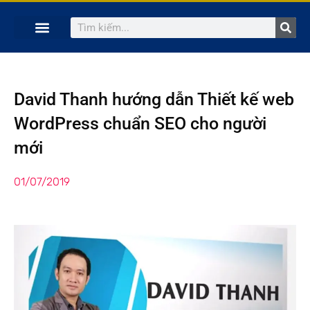
TRANG CHỦ
KHÓA HỌC TRỰC TUYẾN
KINH NGHIỆM HAY
SÁCH HAY
GIẢNG VIÊN
David Thanh hướng dẫn Thiết kế web
WordPress chuẩn SEO cho người
mới
01/07/2019