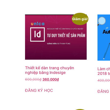
Giảm giá!
Thiết kế dàn trang chuyên
Làm c
nghiệp bằng Indesige
2018 t
600,000
₫
360,000
₫
400,00
ĐĂNG KÝ HỌC
ĐĂNG