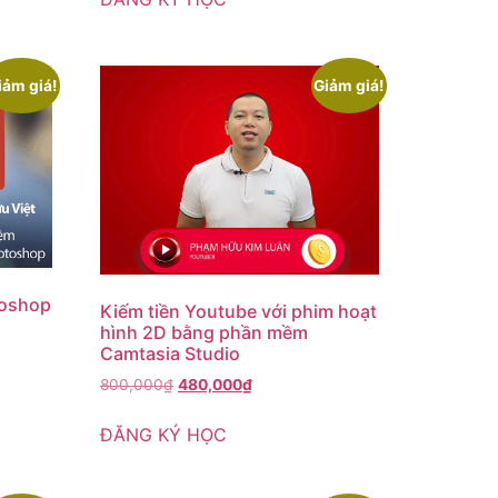
iảm giá!
Giảm giá!
toshop
Kiếm tiền Youtube với phim hoạt
hình 2D bằng phần mềm
Camtasia Studio
800,000
₫
480,000
₫
ĐĂNG KÝ HỌC