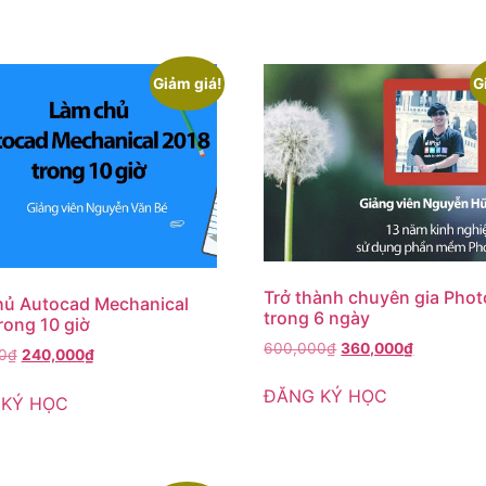
Giảm giá!
G
Trở thành chuyên gia Pho
hủ Autocad Mechanical
trong 6 ngày
rong 10 giờ
600,000
₫
360,000
₫
0
₫
240,000
₫
ĐĂNG KÝ HỌC
 KÝ HỌC