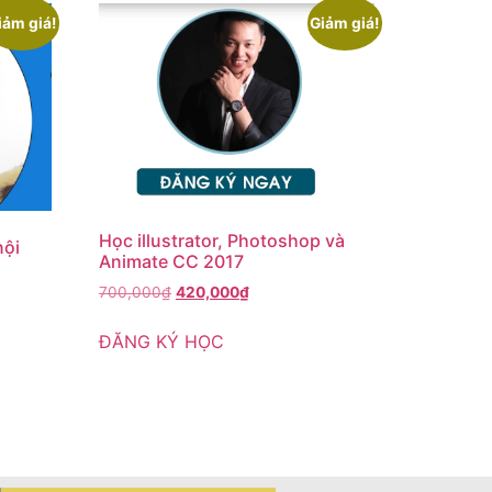
iảm giá!
Giảm giá!
Học illustrator, Photoshop và
nội
Animate CC 2017
700,000
₫
420,000
₫
ĐĂNG KÝ HỌC