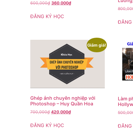
Lương
600,000
₫
360,000
₫
800,00
ĐĂNG KÝ HỌC
ĐĂNG
Giảm giá!
Ghép ảnh chuyên nghiệp với
Làm ph
Photoshop – Huy Quần Hoa
Hollyw
700,000
₫
420,000
₫
500,00
ĐĂNG KÝ HỌC
ĐĂNG