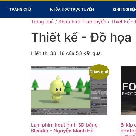
TRANG CHỦ
KHÓA HỌC TRỰC TUYẾN
KINH NGHIỆ
Trang chủ
/
Khóa học Trực tuyến
/
Thiết kế -
Thiết kế - Đồ họa
Hiển thị 33–48 của 53 kết quả
Giảm giá!
Làm phim hoạt hình 3D bằng
Bí kíp
Blender – Nguyễn Mạnh Hà
photo