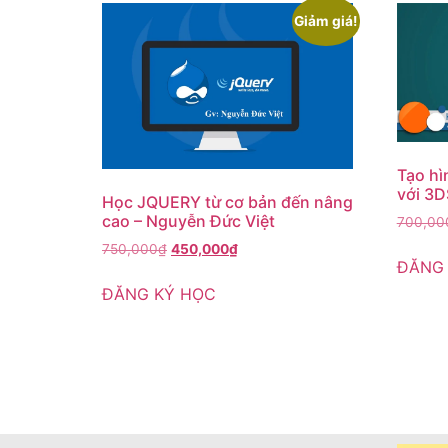
Giảm giá!
Tạo hì
với 3
Học JQUERY từ cơ bản đến nâng
cao – Nguyễn Đức Việt
700,00
750,000
₫
450,000
₫
ĐĂNG
ĐĂNG KÝ HỌC