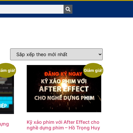
iảm giá!
Giảm giá!
Kỹ xảo phim với After Effect cho
Dựng
nghề dựng phim – Hồ Trọng Huy