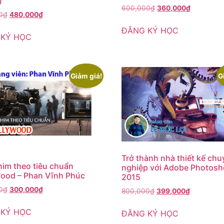
)
600,000
₫
360,000
₫
0
₫
480,000
₫
ĐĂNG KÝ HỌC
 KÝ HỌC
Giảm giá!
G
Trở thành nhà thiết kế ch
im theo tiêu chuẩn
nghiệp với Adobe Photos
ood – Phan Vĩnh Phúc
2015
0
₫
300,000
₫
800,000
₫
399,000
₫
 KÝ HỌC
ĐĂNG KÝ HỌC