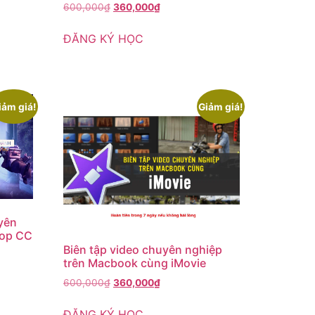
600,000
₫
360,000
₫
ĐĂNG KÝ HỌC
iảm giá!
Giảm giá!
uyên
hop CC
Biên tập video chuyên nghiệp
trên Macbook cùng iMovie
600,000
₫
360,000
₫
ĐĂNG KÝ HỌC