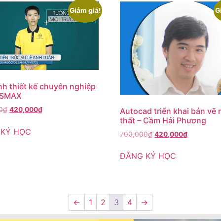
Giảm giá!
G
nh thiết kế chuyên nghiệp
DSMAX
0
₫
420,000
₫
Autocad triển khai bản vẽ 
thất – Cầm Hải Phương
 KÝ HỌC
700,000
₫
420,000
₫
ĐĂNG KÝ HỌC
←
1
2
3
4
→