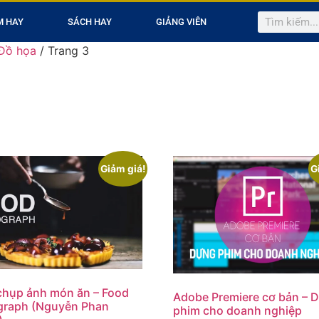
M HAY
SÁCH HAY
GIẢNG VIÊN
 Đồ họa
/ Trang 3
Giảm giá!
G
 chụp ảnh món ăn – Food
Adobe Premiere cơ bản – 
graph (Nguyễn Phan
phim cho doanh nghiệp