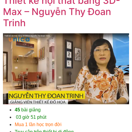
Thiết kế nội thất bằng 3D-
Max – Nguyễn Thy Đoan
Trinh
45
bài giảng
03 giờ 51 phút
Mua 1 lần học trọn đời
Truy cập trên thiết bị di động