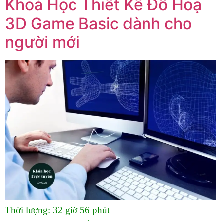
Khoá Học Thiết Kế Đồ Hoạ
3D Game Basic dành cho
người mới
Thời lượng:
32 giờ 56 phút