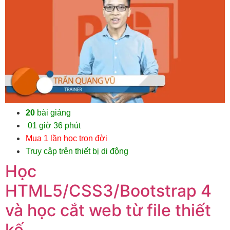
20
bài giảng
01 giờ 36 phút
Mua 1 lần học trọn đời
Truy cập trên thiết bị di động
Học
HTML5/CSS3/Bootstrap 4
và học cắt web từ file thiết
kế