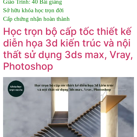
Giáo Trình:
40 Bài giảng
Sở hữu khóa học trọn đời
Cấp chứng nhận hoàn thành
Học trọn bộ cấp tốc thiết kế
diễn họa 3d kiến trúc và nội
thất sử dụng 3ds max, Vray,
Photoshop