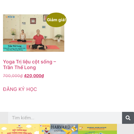
Giảm giá!
Yoga Trị liệu cột sống –
Trần Thế Long
700,000
₫
420,000
₫
ĐĂNG KÝ HỌC