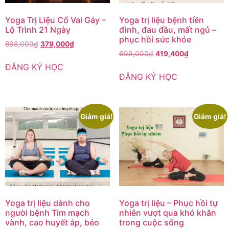
Yoga Trị Liệu Cổ Vai Gáy –
Yoga trị liệu bệnh tiền
Lộ Trình 21 Ngày
đình, đau đầu, mất ngủ –
phục hồi sức khỏe
868,000
₫
379,000
₫
699,000
₫
419,400
₫
ĐĂNG KÝ HỌC
ĐĂNG KÝ HỌC
Giảm giá!
Giảm giá!
Yoga trị liệu dành cho
Yoga trị liệu – Phục hồi tự
người bệnh Tim mạch
nhiên vượt qua khó khăn
vành, cao huyết áp, béo
trong cuộc sống