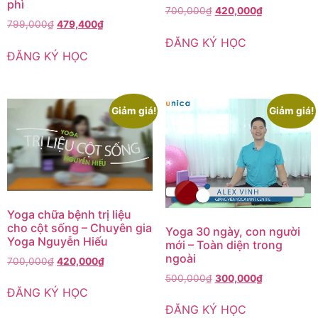
phì
700,000
₫
420,000
₫
799,000
₫
479,400
₫
ĐĂNG KÝ HỌC
ĐĂNG KÝ HỌC
Giảm giá!
Giảm giá!
Yoga chữa bệnh trị liệu
cho cột sống – Chuyên gia
Yoga 30 ngày, con người
Yoga Nguyễn Hiếu
mới – Toàn diện trong
ngoài
700,000
₫
420,000
₫
500,000
₫
300,000
₫
ĐĂNG KÝ HỌC
ĐĂNG KÝ HỌC