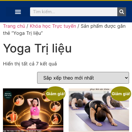
TRANG CHỦ
KHÓA HỌC TRỰC TUYẾN
KINH NGHIỆM HAY
SÁCH HAY
GIẢNG VIÊN
Trang chủ
/
Khóa học Trực tuyến
/ Sản phẩm được gắn
thẻ “Yoga Trị liệu”
Yoga Trị liệu
Hiển thị tất cả 7 kết quả
Giảm giá!
Giảm giá!