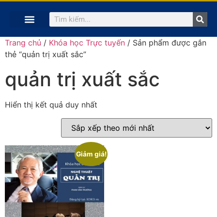
TRANG CHỦ
KHÓA HỌC TRỰC TUYẾN
KINH NGHIỆM HAY
SÁCH HAY
GIẢNG VIÊN
Trang chủ
/
Khóa học Trực tuyến
/ Sản phẩm được gắn
thẻ “quản trị xuất sắc”
quản trị xuất sắc
Hiển thị kết quả duy nhất
Giảm giá!