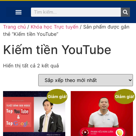
TRANG CHỦ
KHÓA HỌC TRỰC TUYẾN
KINH NGHIỆM HAY
SÁCH HAY
GIẢNG VIÊN
Trang chủ
/
Khóa học Trực tuyến
/ Sản phẩm được gắn
thẻ “Kiếm tiền YouTube”
Kiếm tiền YouTube
Hiển thị tất cả 2 kết quả
Giảm giá!
Giảm giá!