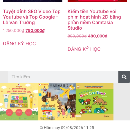
Tuyệt đỉnh SEO Video Top
Kiếm tiền Youtube với
Youtube và Top Google –
phim hoạt hình 2D bằng
Lê Văn Trường
phần mềm Camtasia
Studio
1,250,000
₫
750,000
₫
800,000
₫
480,000
₫
ĐĂNG KÝ HỌC
ĐĂNG KÝ HỌC
© Hôm nay 09/08/2026 11:25