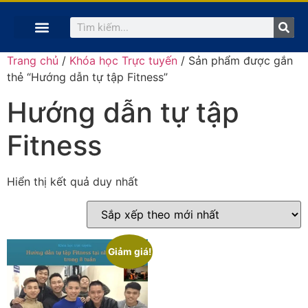
TRANG CHỦ
KHÓA HỌC TRỰC TUYẾN
KINH NGHIỆM HAY
SÁCH HAY
GIẢNG VIÊN
Trang chủ
/
Khóa học Trực tuyến
/ Sản phẩm được gắn
thẻ “Hướng dẫn tự tập Fitness”
Hướng dẫn tự tập
Fitness
Hiển thị kết quả duy nhất
Giảm giá!