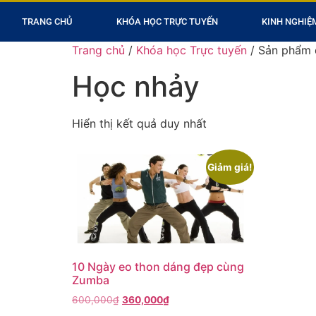
TRANG CHỦ
KHÓA HỌC TRỰC TUYẾN
KINH NGHIỆ
Trang chủ
/
Khóa học Trực tuyến
/ Sản phẩm 
Học nhảy
Hiển thị kết quả duy nhất
Giảm giá!
10 Ngày eo thon dáng đẹp cùng
Zumba
600,000
₫
360,000
₫