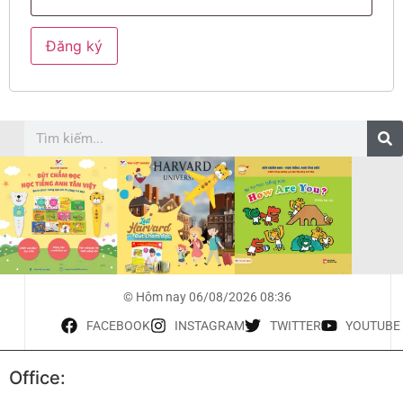
Đăng ký
© Hôm nay 06/08/2026 08:36
FACEBOOK
INSTAGRAM
TWITTER
YOUTUBE
Office: