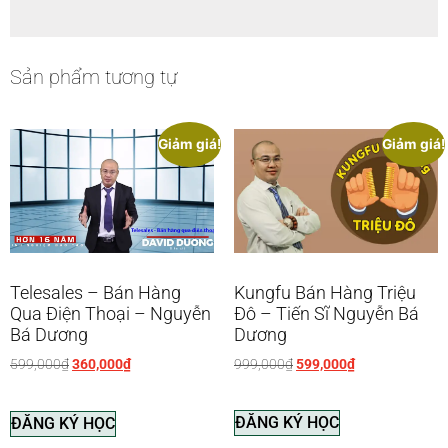
Sản phẩm tương tự
Giảm giá!
Giảm giá!
Kungfu Bán Hàng Triệu
Telesales – Bán Hàng
Đô – Tiến Sĩ Nguyễn Bá
Qua Điện Thoại – Nguyễn
Dương
Bá Dương
999,000
₫
599,000
₫
599,000
₫
360,000
₫
ĐĂNG KÝ HỌC
ĐĂNG KÝ HỌC