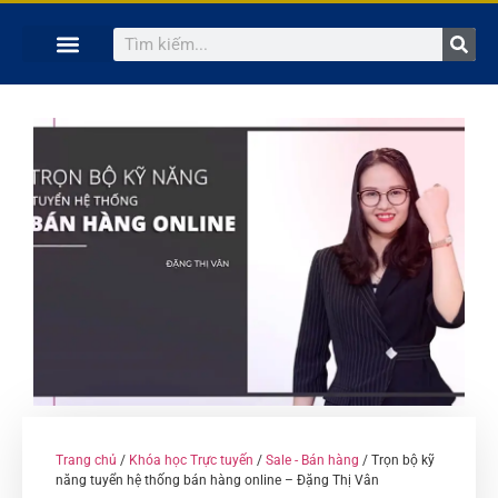
TRANG CHỦ
KHÓA HỌC TRỰC TUYẾN
KINH NGHIỆM HAY
SÁCH HAY
GIẢNG VIÊN
Trang chủ
/
Khóa học Trực tuyến
/
Sale - Bán hàng
/ Trọn bộ kỹ
năng tuyển hệ thống bán hàng online – Đặng Thị Vân