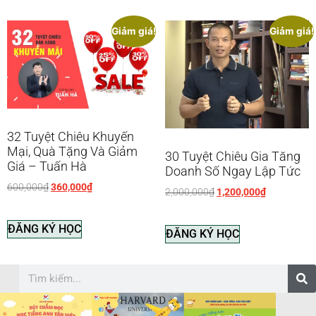
Giảm giá!
Giảm giá!
32 Tuyệt Chiêu Khuyến
Mại, Quà Tặng Và Giảm
30 Tuyệt Chiêu Gia Tăng
Giá – Tuấn Hà
Doanh Số Ngay Lập Tức
600,000
₫
360,000
₫
2,000,000
₫
1,200,000
₫
ĐĂNG KÝ HỌC
ĐĂNG KÝ HỌC