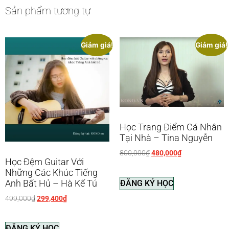
Sản phẩm tương tự
Giảm giá!
Giảm giá!
Học Trang Điểm Cá Nhân
Tại Nhà – Tina Nguyễn
800,000
₫
480,000
₫
Học Đệm Guitar Với
Những Các Khúc Tiếng
Anh Bất Hủ – Hà Kế Tú
ĐĂNG KÝ HỌC
499,000
₫
299,400
₫
ĐĂNG KÝ HỌC