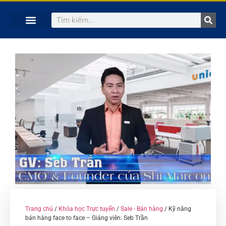
TRANG CHỦ
KHÓA HỌC TRỰC TUYẾN
KINH NGHIỆM HAY
SÁCH HAY
GIẢNG VIÊN
Trang chủ
/
Khóa học Trực tuyến
/
Sale - Bán hàng
/ Kỹ năng
bán hàng face to face – Giảng viên: Seb Trần