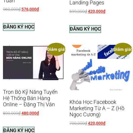
Tuấn
Landing Pages
960,000
₫
576,000
₫
699,000
₫
420,000
₫
ĐĂNG KÝ HỌC
ĐĂNG KÝ HỌC
Giảm giá!
Giảm giá!
Trọn Bộ Kỹ Năng Tuyển
Hệ Thống Bán Hàng
Khóa Học Facebook
Online – Đặng Thị Vân
Marketing Từ A – Z (Hồ
800,000
₫
480,000
₫
Ngọc Cương)
700,000
₫
420,000
₫
ĐĂNG KÝ HỌC