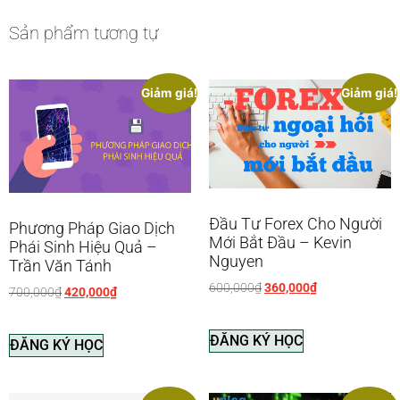
Sản phẩm tương tự
Giảm giá!
Giảm giá!
Đầu Tư Forex Cho Người
Phương Pháp Giao Dịch
Mới Bắt Đầu – Kevin
Phái Sinh Hiệu Quả –
Nguyen
Trần Văn Tánh
600,000
₫
360,000
₫
700,000
₫
420,000
₫
ĐĂNG KÝ HỌC
ĐĂNG KÝ HỌC