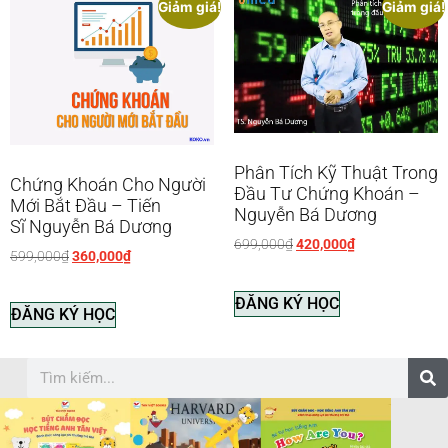
Giảm giá!
Giảm giá!
Phân Tích Kỹ Thuật Trong
Chứng Khoán Cho Người
Đầu Tư Chứng Khoán –
Mới Bắt Đầu – Tiến
Nguyễn Bá Dương
Sĩ Nguyễn Bá Dương
699,000
₫
420,000
₫
599,000
₫
360,000
₫
ĐĂNG KÝ HỌC
ĐĂNG KÝ HỌC