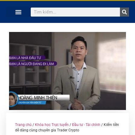
TRANG CHỦ
KHÓA HỌC TRỰC TUYẾN
KINH NGHIỆM HAY
SÁCH HAY
GIẢNG VIÊN
Trang chủ
/
Khóa học Trực tuyến
/
Đầu tư - Tài chính
/ Kiếm tiền
dễ dàng cùng chuyên gia Trader Crypto