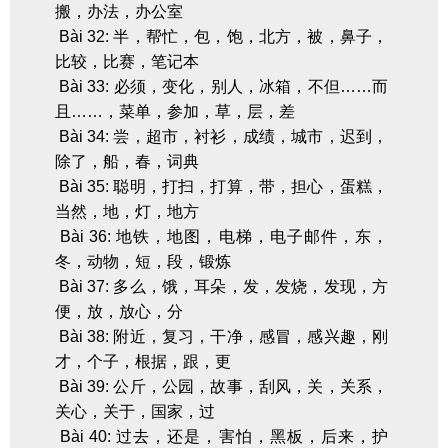
搬，办法，办公室
Bài 32: 半，帮忙，包，饱，北方，被，鼻子，
比较，比赛，笔记本
Bài 33: 必须，变化，别人，冰箱，不但……而
且……，菜单，参加，草，层，差
Bài 34: 尝，超市，衬衫，成绩，城市，迟到，
除了，船，春，词典
Bài 35: 聪明，打扫，打算，带，担心，蛋糕，
当然，地，灯，地方
Bài 36: 地铁，地图，电梯，电子邮件，东，
冬，动物，短，段，锻炼
Bài 37: 多么，饿，耳朵，发，发烧，发现，方
便，放，放心，分
Bài 38: 附近，复习，干净，感冒，感兴趣，刚
才，个子，根据，跟，更
Bài 39: 公斤，公园，故事，刮风，关，关系，
关心，关于，国家，过
Bài 40: 过去，还是，害怕，黑板，后来，护