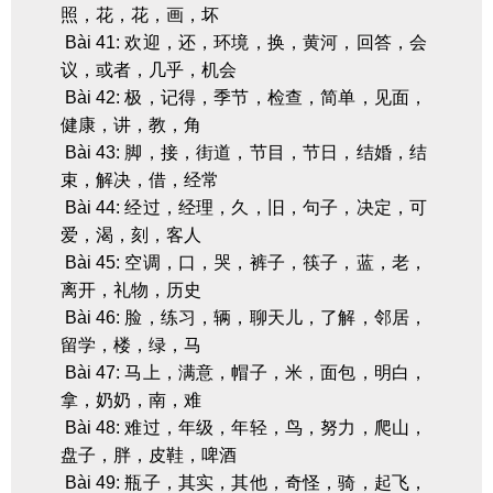
照，花，花，画，坏
Bài 41: 欢迎，还，环境，换，黄河，回答，会
议，或者，几乎，机会
Bài 42: 极，记得，季节，检查，简单，见面，
健康，讲，教，角
Bài 43: 脚，接，街道，节目，节日，结婚，结
束，解决，借，经常
Bài 44: 经过，经理，久，旧，句子，决定，可
爱，渴，刻，客人
Bài 45: 空调，口，哭，裤子，筷子，蓝，老，
离开，礼物，历史
Bài 46: 脸，练习，辆，聊天儿，了解，邻居，
留学，楼，绿，马
Bài 47: 马上，满意，帽子，米，面包，明白，
拿，奶奶，南，难
Bài 48: 难过，年级，年轻，鸟，努力，爬山，
盘子，胖，皮鞋，啤酒
Bài 49: 瓶子，其实，其他，奇怪，骑，起飞，