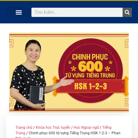
TRANG CHỦ
KHÓA HỌC TRỰC TUYẾN
KINH NGHIỆM HAY
SÁCH HAY
GIẢNG VIÊN
Trang chủ
/
Khóa học Trực tuyến
/
Học Ngoại ngữ
/
Tiếng
Trung
/ Chinh phục 600 từ vựng Tiếng Trung HSK 1-2-3 – Phan