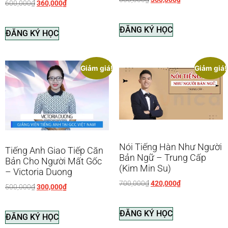
600,000
₫
360,000
₫
ĐĂNG KÝ HỌC
ĐĂNG KÝ HỌC
Giảm giá!
Giảm giá!
Nói Tiếng Hàn Như Người
Tiếng Anh Giao Tiếp Căn
Bản Ngữ – Trung Cấp
Bản Cho Người Mất Gốc
(Kim Min Su)
– Victoria Duong
700,000
₫
420,000
₫
500,000
₫
300,000
₫
ĐĂNG KÝ HỌC
ĐĂNG KÝ HỌC