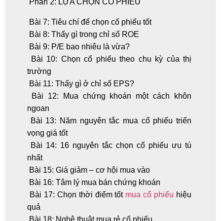
Phần 2: LỰA CHỌN CỔ PHIẾU
Bài 7: Tiêu chí để chọn cổ phiếu tốt
Bài 8: Thấy gì trong chỉ số ROE
Bài 9: P/E bao nhiêu là vừa?
Bài 10: Chọn cổ phiếu theo chu kỳ của thị
trường
Bài 11: Thấy gì ở chỉ số EPS?
Bài 12: Mua chứng khoán một cách khôn
ngoan
Bài 13: Năm nguyên tắc mua cổ phiếu triển
vọng giá tốt
Bài 14: 16 nguyên tắc chọn cổ phiếu ưu tú
nhất
Bài 15: Giá giảm – cơ hội mua vào
Bài 16: Tâm lý mua bán chứng khoán
Bài 17: Chọn thời điểm tốt
mua cổ phiếu
hiệu
quả
Bài 18: Nghệ thuật mua rẻ cổ phiếu