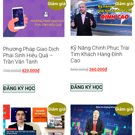
Giảm giá!
Giảm giá!
Kỹ Năng Chinh Phục Trái
Phương Pháp Giao Dịch
Tim Khách Hàng Đỉnh
Phái Sinh Hiệu Quả –
Cao
Trần Văn Tánh
600,000
₫
360,000
₫
700,000
₫
420,000
₫
ĐĂNG KÝ HỌC
ĐĂNG KÝ HỌC
Giảm giá!
Giảm giá!