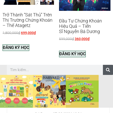
Trở Thành “sát Thủ” Trên
Thị Trường Chứng Khoán
Đầu Tư Chứng Khoán
– Thế Atagetz
Hiệu Quả – Tiến
Sĩ Nguyễn Bá Dương
1,800,000
₫
699,000
₫
599,000
₫
360,000
₫
ĐĂNG KÝ HỌC
ĐĂNG KÝ HỌC