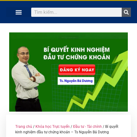
TRANG CHỦ
KHÓA HỌC TRỰC TUYẾN
KINH NGHIỆM HAY
SÁCH HAY
GIẢNG VIÊN
Trang chủ
/
Khóa học Trực tuyến
/
Đầu tư - Tài chính
/ Bí quyết
kinh nghiệm đầu tư chứng khoán – Ts Nguyễn Bá Dương