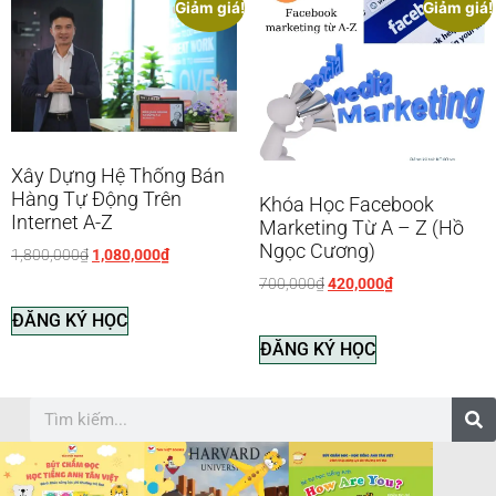
Giảm giá!
Giảm giá!
Xây Dựng Hệ Thống Bán
Hàng Tự Động Trên
Khóa Học Facebook
Internet A-Z
Marketing Từ A – Z (Hồ
Ngọc Cương)
1,800,000
₫
1,080,000
₫
700,000
₫
420,000
₫
ĐĂNG KÝ HỌC
ĐĂNG KÝ HỌC