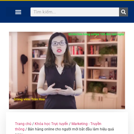
TRANG CHỦ
KHÓA HỌC TRỰC TUYẾN
KINH NGHIỆM HAY
SÁCH HAY
GIẢNG VIÊN
Trang chủ
/
Khóa học Trực tuyến
/
Marketing - Truyền
thông
/ Bán hàng online cho người mới bắt đầu làm hiệu quả