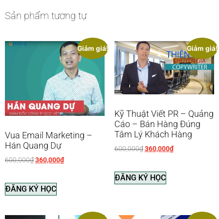
Sản phẩm tương tự
Giảm giá!
Giảm giá!
Kỹ Thuật Viết PR – Quảng
Cáo – Bán Hàng Đúng
Tâm Lý Khách Hàng
Vua Email Marketing –
Hán Quang Dự
600,000
₫
360,000
₫
600,000
₫
360,000
₫
ĐĂNG KÝ HỌC
ĐĂNG KÝ HỌC