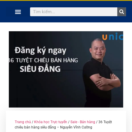
TRANG CHỦ
KHÓA HỌC TRỰC TUYẾN
KINH NGHIỆM HAY
SÁCH HAY
GIẢNG VIÊN
Trang chủ
/
Khóa học Trực tuyến
/
Sale - Bán hàng
/ 36 Tuyệt
chiêu bán hàng siêu đẳng – Nguyễn Vĩnh Cường