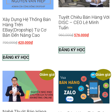
Tuyệt Chiêu Bán Hàng Với
Xây Dựng Hệ Thống Bán
DISC – CEO Lê Minh
Hàng Trên
Tuấn
EBay(Dropship) Từ Cơ
Bản Đến Nâng Cao
960,000
₫
576,000
₫
700,000
₫
420,000
₫
ĐĂNG KÝ HỌC
ĐĂNG KÝ HỌC
Giảm giá!
Giảm giá!
Nghệ Thuật Bán Hàng