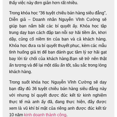
thấy việc này đơn giản hơn rất nhiều.
Trong khóa học
“36 tuyệt chiêu bán hàng siêu đẳng”
,
Diễn giả – Doanh nhân
Nguyễn Vĩnh Cường
sẽ
giúp bạn nắm bắt các bí quyết ấy. Khóa học tập
trung dạy bạn cách đập tan nỗi sợ hãi tiềm ẩn, khơi
dậy, củng cố niềm tin của bạn và cả khách hàng.
Khóa học đưa ra bí quyết thuyết phục, kèm các mẫu
tình huống giá trị để bạn đánh gục tâm lý sợ hãi gạt
bay lời từ chối của khách hàng.Bạn sẽ trở nên thật
ấn tượng và để lại một dấu ấn tốt, sâu sắc trong lòng
khách hàng.
Trong suốt khóa học Nguyễn Vĩnh Cường sẽ dạy
bạn đầy đủ 36 tuyệt chiêu bán hàng siêu đẳng này
với nhưng bí quyết được đúc kết từ kinh nghiệm
thực tế mà anh ấy đã, đang thực hiện, đây được
xem là vũ khí bí mật của riêng anh được đúc kết từ
10 năm
kinh doanh thành công
.