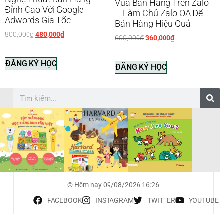
Vua Bán Hàng Trên Zalo
Đỉnh Cao Với Google
– Làm Chủ Zalo OA Để
Adwords Gia Tốc
Bán Hàng Hiệu Quả
800,000
₫
480,000
₫
600,000
₫
360,000
₫
ĐĂNG KÝ HỌC
ĐĂNG KÝ HỌC
© Hôm nay 09/08/2026 16:26
FACEBOOK
INSTAGRAM
TWITTER
YOUTUBE