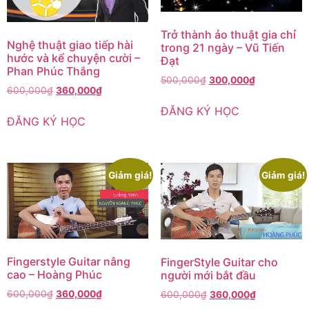
Trở thành ảo thuật gia chỉ
Nghệ thuật giao tiếp hài
trong 21 ngày – Vũ Tiến
hước và kể chuyện cười –
Đạt
Phan Phúc Thắng
500,000
₫
300,000
₫
600,000
₫
360,000
₫
ĐĂNG KÝ HỌC
ĐĂNG KÝ HỌC
Giảm giá!
Giảm giá!
Fingerstyle Guitar nâng
FingerStyle Guitar cho
cao – Hoàng Phúc
người mới bắt đầu
600,000
₫
360,000
₫
600,000
₫
360,000
₫