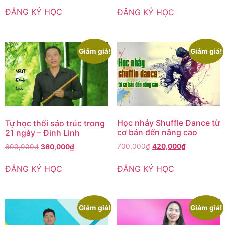
ĐĂNG KÝ HỌC
ĐĂNG KÝ HỌC
Giảm giá!
Giảm giá!
Học nhảy Shuffle Dance từ
Tự học thổi sáo trúc trong
cơ bản đến nâng cao
21 ngày – Đinh Linh
700,000
₫
420,000
₫
600,000
₫
360,000
₫
ĐĂNG KÝ HỌC
ĐĂNG KÝ HỌC
Giảm giá!
Giảm giá!