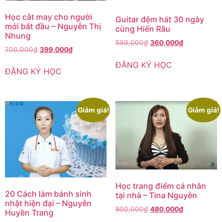
Học cắt may cho người
Guitar đệm hát 30 ngày
mới bắt đầu – Nguyễn Thị
cùng Hiển Râu
Nhung
599,000
₫
360,000
₫
700,000
₫
399,000
₫
ĐĂNG KÝ HỌC
ĐĂNG KÝ HỌC
Giảm giá!
Giảm giá!
Học trang điểm cá nhân
20 Cách làm bánh sinh
tại nhà – Tina Nguyễn
nhật hiện đại – Nguyễn
800,000
₫
480,000
₫
Huyền Trang