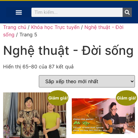
TRANG CHỦ
KHÓA HỌC TRỰC TUYẾN
KINH NGHIỆM HAY
SÁCH HAY
GIẢNG VIÊN
Trang chủ
/
Khóa học Trực tuyến
/
Nghệ thuật - Đời
sống
/ Trang 5
Nghệ thuật - Đời sống
Hiển thị 65–80 của 87 kết quả
Giảm giá!
Giảm giá!