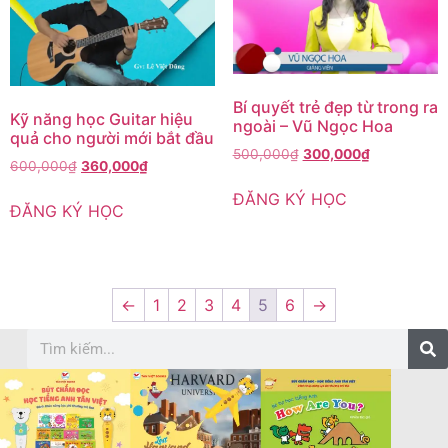
Bí quyết trẻ đẹp từ trong ra
Kỹ năng học Guitar hiệu
ngoài – Vũ Ngọc Hoa
quả cho người mới bắt đầu
500,000
₫
300,000
₫
600,000
₫
360,000
₫
ĐĂNG KÝ HỌC
ĐĂNG KÝ HỌC
←
1
2
3
4
5
6
→