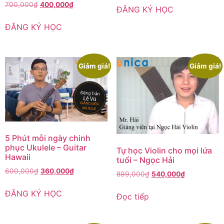
700,000
₫
400,000
₫
ĐĂNG KÝ HỌC
ĐĂNG KÝ HỌC
Giảm giá!
Giảm giá!
5 Phút mỗi ngày chinh
phục Ukulele – Guitar
Tự học Violin cho mọi lứa
Hawaii
tuổi – Ngọc Hải
600,000
₫
360,000
₫
899,000
₫
540,000
₫
ĐĂNG KÝ HỌC
Đọc tiếp