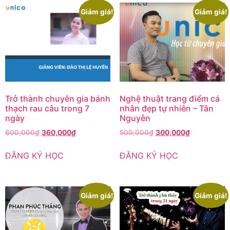
Giảm giá!
Giảm giá!
Trở thành chuyên gia bánh
Nghệ thuật trang điểm cá
thạch rau câu trong 7
nhân đẹp tự nhiên – Tân
ngày
Nguyễn
600,000
₫
360,000
₫
500,000
₫
300,000
₫
ĐĂNG KÝ HỌC
ĐĂNG KÝ HỌC
Giảm giá!
Giảm giá!