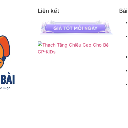
Liên kết
Bài
u